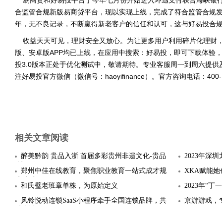
易商贷和好易投平台于今年七月份开始进入环迅支付联合海峡银行
合监管合规新版易商贷平台，现以实现上线，完成了符合监管合规发
年，无不良记录，不断赢得新老客户的信任和认可，这与好易投合
收益天天可见，理财安全又放心。为让更多用户利用碎片化理财，
版、安卓版APP均已上线，在应用中搜索：好易投，即可下载体验
投3.0版本正处于优化测试中，敬请期待。专业客服周一到周六提
注好易投官方微信（微信号：haoyifinance）。官方咨询电话：400-1
相关文章阅读
醉美黔韵 贵品入浙 首届多彩贵州非遗文化-贵品
2023年深
博览会
郑州中佳在线教育，聚焦职业教育一站式成才规
XKA赋能
划方案
和氏璧老班章单株，为原始定义
2023年“
结
风铃悦动连锁SaaS小程序牵手全国连锁品牌，共
京游游戏，
享抖音红