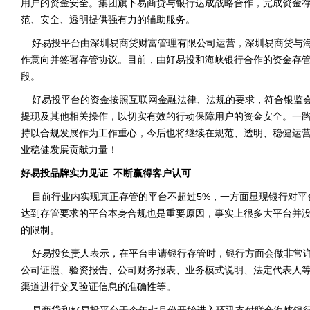
用户的资金安全。集团旗下易商贷与银行达成战略合作，完成资金
范、安全、透明提供强有力的辅助服务。
好易投平台由深圳易商贷财富管理有限公司运营，深圳易商贷与海
作意向并签署存管协议。目前，由好易投和海峡银行合作的资金存
段。
好易投平台的资金按照互联网金融法律、法规的要求，符合银监会
提现及其他相关操作，以切实有效的行动保障用户的资金安全。一
持以合规发展作为工作重心，今后也将继续在规范、透明、稳健运
业稳健发展贡献力量！
好易投
品牌实力见证
不断
赢得客户认可
目前行业内实现真正存管的平台不超过5%，一方面显现银行对平
达到存管要求的平台本身合规也是重要原因，事实上很多大平台并
的限制。
好易投负责人表示，在平台申请银行存管时，银行方面会做非常详
公司证照、验资报告、公司财务报表、业务模式说明、法定代表人
渠道进行交叉验证信息的准确性等。