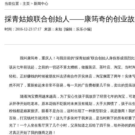
当前位置：
主页
>
新闻中心
採青姑娘联合创始人——康筠奇的创业故
时间：2016-12-23 17:17 来源：未知 [编辑：乐乐小编]
我叫康筠奇，重庆人！与我目前的“採青姑娘”联合创始人身份形成强烈比
该从七年前说起，之前的一切还不算太糟糕，做服装店、茶叶店、淘宝。当时
轻松。正好赚钱的时候被朋友叫去济南合作开实体店，淘宝搁置了两年！实体
然不同了，重新捡起来非常不容易，每一天的广告费都要几千块，卖出的货虽
随着淘宝费用越来越高，为了安心生孩子我放弃了经营七年的淘宝，可
从怀孕开始吃老本。原本花钱不眨眼对未来没有规划，大手大脚惯了，孩子出
粉钱都是娘家接济。眼看不是办法，这时出现了一种新型职业，就是微商！我
百块，打完钱对方就消失了！这九千多块对于我来说，是当时剩下的所有积蓄
光了！一个人坐在客厅哭了几个小时，父亲知道之后给了四千块，给外孙的奶
才真正开始了我的微商之路！