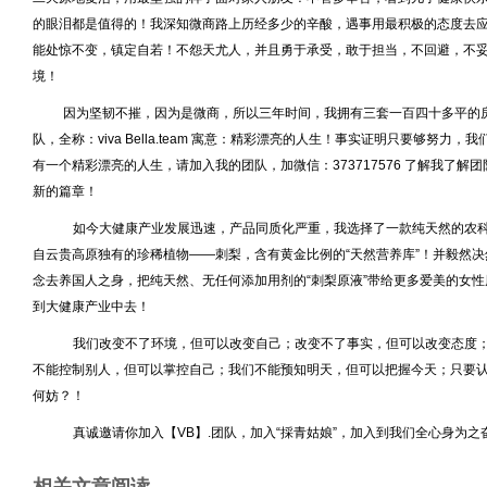
的眼泪都是值得的！我深知微商路上历经多少的辛酸，遇事用最积极的态度去
能处惊不变，镇定自若！不怨天尤人，并且勇于承受，敢于担当，不回避，不
境！
因为坚韧不摧，因为是微商，所以三年时间，我拥有三套一百四十多平的房
队，全称：viva Bella.team 寓意：精彩漂亮的人生！事实证明只要够努
有一个精彩漂亮的人生，请加入我的团队，加微信：373717576 了解我了
新的篇章！
如今大健康产业发展迅速，产品同质化严重，我选择了一款纯天然的农科
自云贵高原独有的珍稀植物——刺梨，含有黄金比例的“天然营养库”！并毅然
念去养国人之身，把纯天然、无任何添加用剂的“刺梨原液”带给更多爱美的女
到大健康产业中去！
我们改变不了环境，但可以改变自己；改变不了事实，但可以改变态度
不能控制别人，但可以掌控自己；我们不能预知明天，但可以把握今天；只要
何妨？！
真诚邀请你加入【VB】.团队，加入“採青姑娘”，加入到我们全心身为