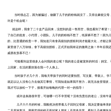
当时很忐忑，因为被骗过，做砸了儿子的奶粉钱就没了，又得去麻烦父母
许是个机会呢！
就这样，我拿了二十盒产品回来，没想到的是一售而空，我也看到了希望！
了自己的批发，小代理，小团队。儿子的奶粉钱不愁了，纸尿裤不愁了！因为
的，比普通奶粉贵一半，我知道只有拿高级别的授权利润才能最大化，才能让
家里借了八万块钱，拿下高级别授权，正式开始我有证的微商之旅！半年后我
戚朋友羡慕不已！
可能看到这里很多人会问我的老公呢？我的老公是被宠坏的80后：妈宝、
上回家，生活的重担落在我一个人身上。
当时孩子才几个月，我每天带孩子的同时还要拍照、写文案、带新人、学
就足以让人没有心力去做其它事情，可我知道如果我不努力，就无法改变现状
我才可以放松一下子，接着开始每晚的代理一对一的指导！
或许这条路很辛苦，可做哪一行不辛苦呢？没有负责任的老公，没有牛
儿子六个月的时候，我毅然决然带着儿子回到父母家，我决定要做单亲
二天原地复活，用最坚强的样子面对家人朋友！不管多辛苦，看到儿子健康快