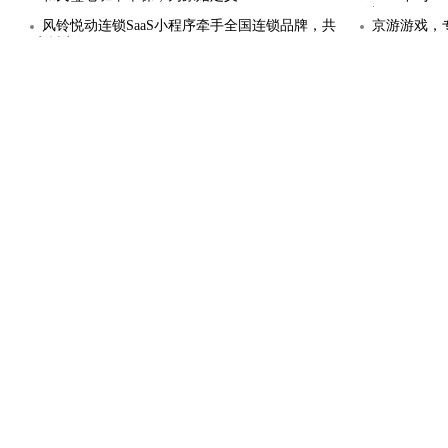
结
风铃悦动连锁SaaS小程序牵手全国连锁品牌，共
京游游戏，
享抖音红