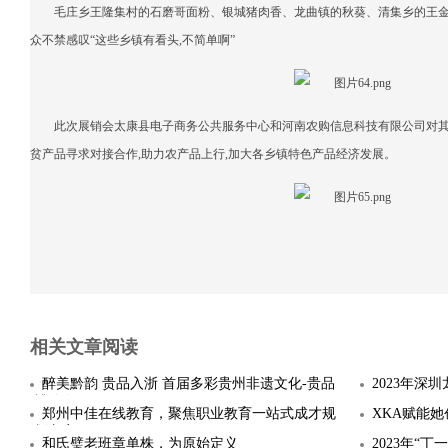
毛庄乡王隆集村的石磨哥面粉、银城猪肉香、龙曲镇的秋葵、清集乡的王
众不禁感叹“这些乡镇有看头,不简单啊”
此次展销会太康县电子商务公共服务中心和河南农购信息科技有限公司对其
贫产品寻求对接合作,助力农产品上行,加大各乡镇特色产品经济发展。
相关文章阅读
醉美黔韵 贵品入浙 首届多彩贵州非遗文化-贵品
2023年深
博览会
郑州中佳在线教育，聚焦职业教育一站式成才规
XKA赋能
划方案
和氏璧老班章单株，为原始定义
2023年“