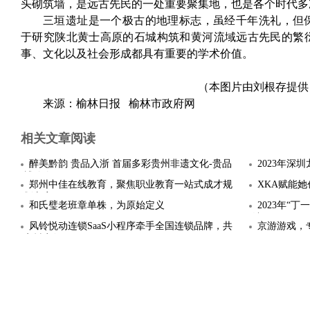
头砌筑墙，是远古先民的一处重要聚集地，也是各个时代多
三垣遗址是一个极古的地理标志，虽经千年洗礼，但
于研究陕北黄士高原的石城构筑和黄河流域远古先民的繁
事、文化以及社会形成都具有重要的学术价值。
（本图片由刘根存提供
来源：榆林日报 榆林市政府网
相关文章阅读
醉美黔韵 贵品入浙 首届多彩贵州非遗文化-贵品
2023年深
博览会
郑州中佳在线教育，聚焦职业教育一站式成才规
XKA赋能
划方案
和氏璧老班章单株，为原始定义
2023年“
结
风铃悦动连锁SaaS小程序牵手全国连锁品牌，共
京游游戏，
享抖音红