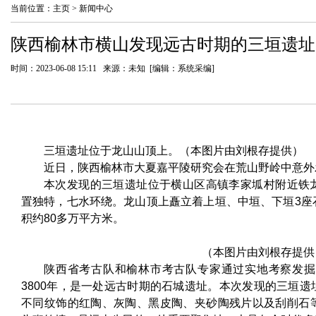
当前位置：
主页
>
新闻中心
陕西榆林市横山发现远古时期的三垣遗址，
时间：2023-06-08 15:11 来源：未知 [编辑：系统采编]
三垣遗址位于龙山山顶上。（本图片由刘根存提供）
近日，陕西榆林市大夏嘉平陵研究会在荒山野岭中意外
本次发现的三垣遗址位于横山区高镇李家坬村附近铁
置独特，七水环绕。龙山顶上矗立着上垣、中垣、下垣3座
积约80多万平方米。
（本图片由刘根存提供
陕西省考古队和榆林市考古队专家通过实地考察发掘后
3800年，是一处远古时期的石城遗址。本次发现的三垣
不同纹饰的红陶、灰陶、黑皮陶、夹砂陶残片以及刮削石